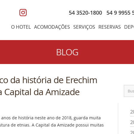
54 3520-1800
54 9 9955 
O HOTEL
ACOMODAÇÕES
SERVIÇOS
RESERVAS
DEP
BLOG
o da história de Erechim
la Capital da Amizade
2
anos de história neste ano de 2018, guarda muita
2
stura de etnias. A Capital da Amizade possui muitas
2