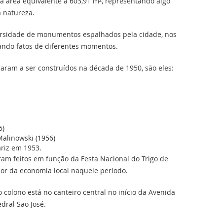
 área equivalente a 603,91 m², representando algo
a natureza.
sidade de monumentos espalhados pela cidade, nos
tando fatos de diferentes momentos.
am a ser construídos na década de 1950, são eles:
6)
alinowski (1956)
ariz em 1953.
am feitos em função da Festa Nacional do Trigo de
sor da economia local naquele período.
ono está no canteiro central no início da Avenida
edral São José.