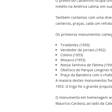
O prédio do Castelinho ocupa uma
inédito na América Latina, em su
Também contamos com uma diver
canteiros, praças, cada um retra
Os primeiros monumentos começar
Tiradentes (1950)
Vendedor de jornais (1952)
Colono (1953)
Mosaico (1953)
Nossa Senhora de Fátima (195
Obelisco do Parque Longines M
Praça da Bandeira com o chaf
A maioria destes monumentos for
1953. O trigo foi o grande propul
O monumento em homenagem ao col
Maurício Cardoso, ao lado da Cat