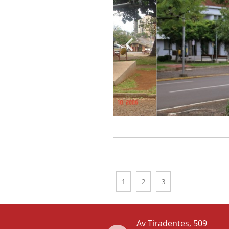
1
2
3
Av Tiradentes, 509