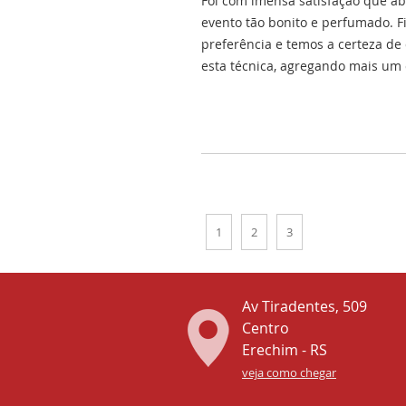
Foi com imensa satisfação que ab
evento tão bonito e perfumado. F
preferência e temos a certeza d
esta técnica, agregando mais um
1
2
3
Av Tiradentes, 509
Centro
Erechim - RS
veja como chegar