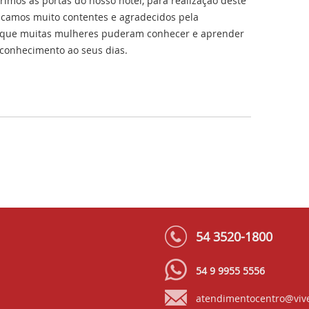
rimos as portas do nosso hotel, para realização deste
icamos muito contentes e agradecidos pela
e que muitas mulheres puderam conhecer e aprender
 conhecimento ao seus dias.
54 3520-1800
54 9 9955 5556
atendimentocentro@viv