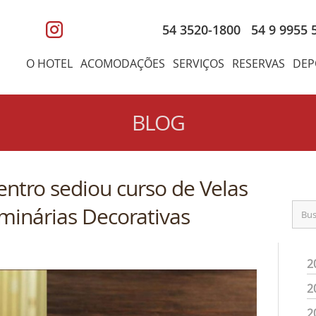
54 3520-1800
54 9 9955 
O HOTEL
ACOMODAÇÕES
SERVIÇOS
RESERVAS
DEP
BLOG
entro sediou curso de Velas
minárias Decorativas
2
2
2